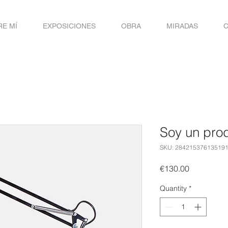
E MÍ
EXPOSICIONES
OBRA
MIRADAS
Soy un pro
SKU: 28421537613519
Price
€130.00
Quantity
*