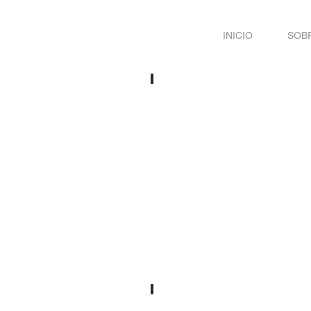
INICIO
SOBR
Alejandro Basteiro
Joaquín Vaquero Turcios