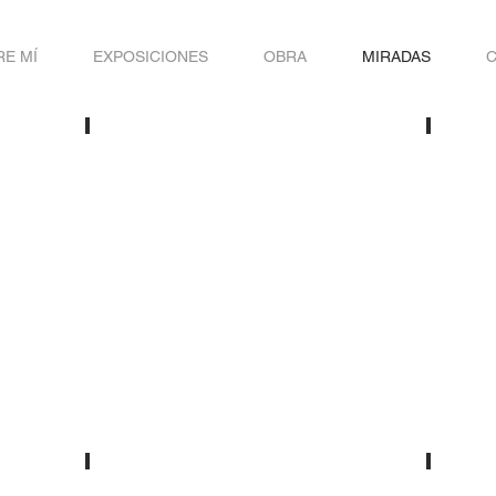
E MÍ
EXPOSICIONES
OBRA
MIRADAS
Dos realidades
Michae
Guillermo Balbona
Walter